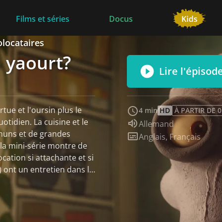
Films et séries
Docus
olocataires
 yaourt?
Lire l'épisod
tue et l'oursin plus le
4 min
HD
À PARTIR DE 
tidien. La cuisine et le
Audio :
Allemand
mmuns et de grandes
Sous-titres :
Anglais
,
Français
la mini-série montre de
cation si attachante et si