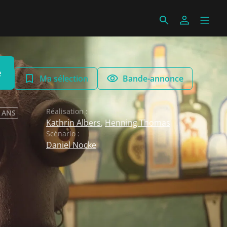
e
Ma sélection
Bande-annonce
Réalisation :
0 ANS
Kathrin Albers
,
Henning Thomas
Scénario :
Daniel Nocke