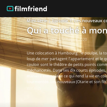
Mini-série | Episode 1: Les nouveaux c
Qui a touché à mon
Humour/Société, Allemagne 2020
Une colocation à Hambourg : le poulpe, la tor
loup de mer partagent l'appartement et le quo
couloir sont le théâtre de petits points co
méchancetés. Dans ses dix courts épisodes, 
manière exemplaire ce qui rend la vie en colo
tourmentée. Les nouveaux (Otarie et son fils) ont un entretien dans la
colocation de Tortue et Poulpe.
Voir plus