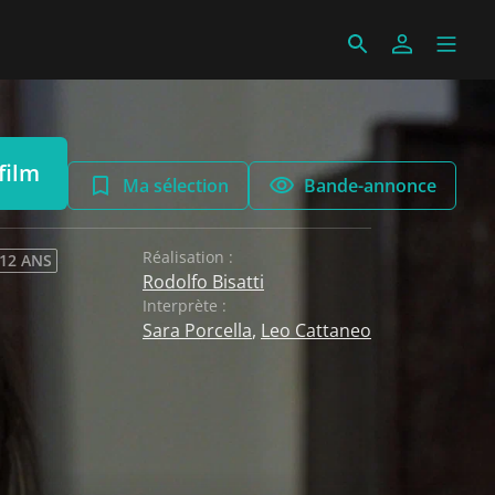
film
Ma sélection
Bande-annonce
Réalisation :
 12 ANS
Rodolfo Bisatti
Interprète :
Sara Porcella
,
Leo Cattaneo