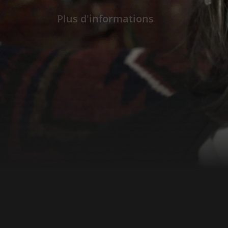
quotidienne. Maddalena nourrit simplement 
une vocation naturelle à la réclusion, mais l
Plus d'informations
en une solution heureuse et partagée... On 
l'amour n'a pas de limites...