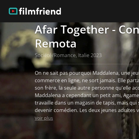
Afar Together - Co
Remota
Société/Romance, Italie 2023
On ne sait pas pourquoi Maddalena, une jeune
commerce en ligne, ne sort jamais. Elle par
son frère, la seule autre personne qu'elle ac
Maddalena a cependant un petit ami, Agame
travaille dans un magasin de tapis, mais qu
devenir comédien. Les deux jeunes adultes vi
ligne, abordant un certain nombre de contro
Voir plus
rencontrer en personne, mais est jaloux du
son style de vie isolé, elle n'a aucun intérêt 