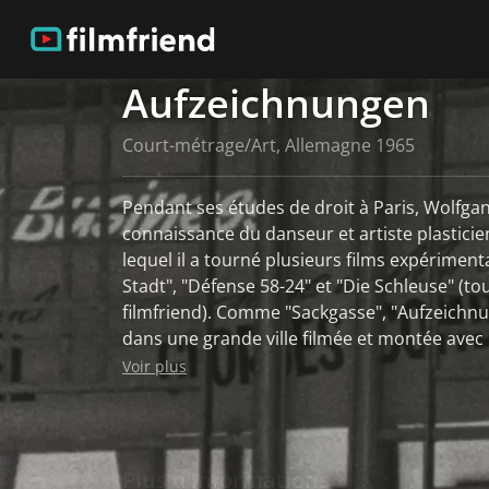
Aufzeichnungen
Court-métrage/Art, Allemagne 1965
Pendant ses études de droit à Paris, Wolfgan
connaissance du danseur et artiste plastici
lequel il a tourné plusieurs films expérime
Stadt", "Défense 58-24" et "Die Schleuse" (tou
filmfriend). Comme "Sackgasse", "Aufzeichn
dans une grande ville filmée et montée avec
de jazz entraînants. (Source : Deutsches Hi
Voir plus
Rythmes de jazz. (Source : Deutsches Histor
Plus d'informations