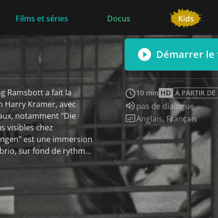
Films et séries
Docus
Démarrer le 
g Ramsbott a fait la
10 min
HD
À PARTIR DE
en Harry Kramer, avec
Audio :
pas de dialogue
ntaux, notamment "Die
Sous-titres :
Anglais
,
Français
s visibles chez
ungen" est une immersion
 brio, sur fond de rythmes
storisches Museum/fl)
isches Museum/fl)