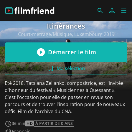
Itinérances
Court-métrage/Musique, Luxembourg 2019
Démarrer le film
Ma sélection
Eté 2018. Tatsiana Zelianko, compositrice, est l'invitée
d'honneur du festival « Musiciennes à Ouessant ».
C'est l'occasion pour elle de passer en revue son
parcours et de trouver l'inspiration pour de nouveaux
défis. Film de l'archive du CNA.
Voir plus
36 min
HD
À PARTIR DE 0 ANS
Audio :
Français