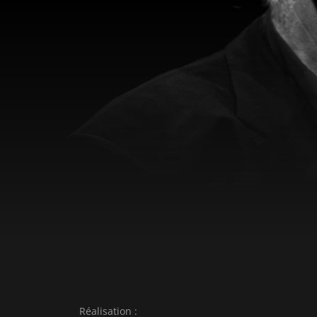
Haendel. Quoi de plus approprié que de prése
la ville natale de Haendel. Le jeu puissant et plein d'énergie du
Michael Nyman Band, qui s'est développé so
pendant trois décennies, enchante le monde entier. Titres 
le concert : 1. Chasing Sheep is Best Left to Shepherds (musique de
film tirée de : Meurtre dans un jardin anglais
Greenaway) 2. An Eye for Optical Theory (Un 
optique) 3. Time Lapse (musique de film tirée
Peter Greenaway) 4. Nadia (musique de film 
mise en scène : Michael Winterbottom) 5. Mol
Wonderland, mise en scène : Michael Winter
(musique de film de : La Fin d'une liaison, réal
Diary of Love (musique de film tirée de : La F
scène : Neil Jordan) 8. Against Constancy (mus
Rochester, le dernier des libertins, mise en 
Dunmore) 9 Miranda (musique de film tirée d
mise en scène : Peter Greenaway) 10. The Mu
Réalisation :