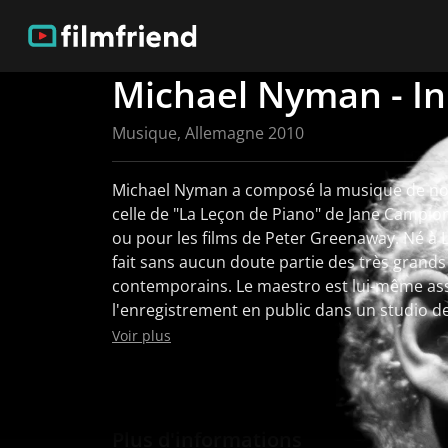
Michael Nyman - In
Musique, Allemagne 2010
Michael Nyman a composé la musique de n
celle de "La Leçon de Piano" de Jane Campi
ou pour les films de Peter Greenaway. Né à Londres en 1944, Nyman
fait sans aucun doute partie des très grand
contemporains. Le maestro est lui-même ass
l'enregistrement en public dans un studio d
l'on peut découvrir ici. Outre des classiques
Voir plus
comme "Chasing Sheep is Best Left to Shephe
de "Meurtre dans un jardin anglais", on peut
première allemande de "The Musicologist Sco
Nyman se penche intensément sur l'œuvre d
Plus d'informations