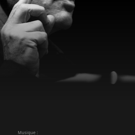
nter cette pièce à Halle,
us la direction de Nyman
inclus dans
, réalisé par Peter
œil pour la théorie
 de : Zoo, mise en scène :
tirée de : Wonderland,
ly (musique de film de :
bottom) 6. Diary of Hate
isateur : Neil Jordan) 7.
in d'une liaison, mise en
ique de film tirée de :
scène : Laurence
e : Prospero's Books,
sicologist Scores
Musique :