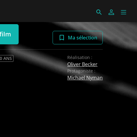
film
Ma sélection
Réalisation :
 0 ANS
Oliver Becker
Protagoniste :
Michael Nyman