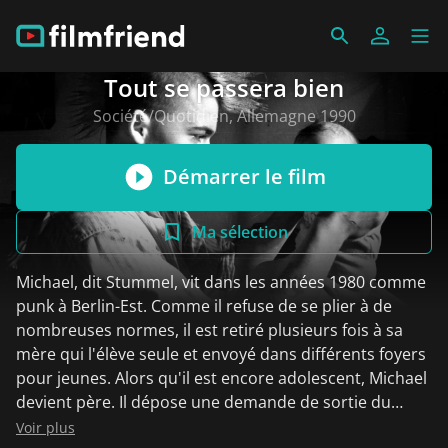
Tout se passera bien
Société/Quotidien, Allemagne 1990
Démarrer le film
Ma sélection
Michael, dit Stummel, vit dans les années 1980 comme
punk à Berlin-Est. Comme il refuse de se plier à de
nombreuses normes, il est retiré plusieurs fois à sa
mère qui l'élève seule et envoyé dans différents foyers
pour jeunes. Alors qu'il est encore adolescent, Michael
devient père. Il dépose une demande de sortie du
territoire et s'installe à Berlin-Ouest. Sa petite amie
Voir plus