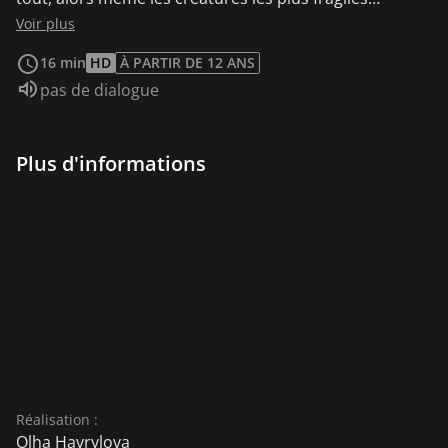
pourront survivre et gagner.
Voir plus
16 min
HD
À PARTIR DE 12 ANS
Audio :
pas de dialogue
Plus d'informations
Réalisation :
Olha Havrylova