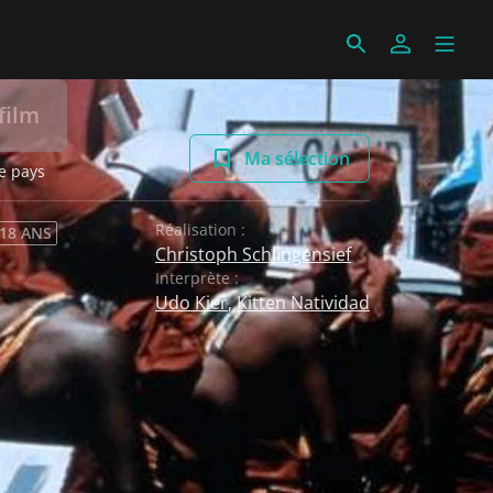
film
Ma sélection
e pays
Réalisation :
 18 ANS
Christoph Schlingensief
Interprète :
Udo Kier
,
Kitten Natividad