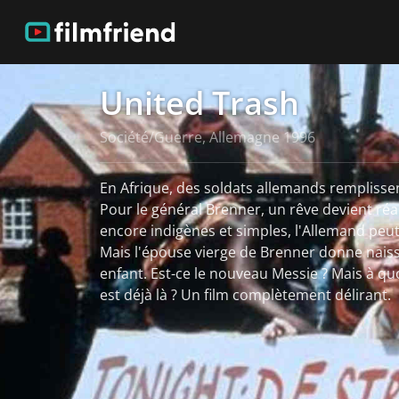
United Trash
Société/Guerre, Allemagne 1996
En Afrique, des soldats allemands remplisse
Pour le général Brenner, un rêve devient réali
encore indigènes et simples, l'Allemand peut
Mais l'épouse vierge de Brenner donne nais
enfant. Est-ce le nouveau Messie ? Mais à quo
est déjà là ? Un film complètement délirant.
Voir plus
Plus d'informations