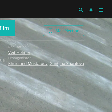
film
Ma sélection
Réalisation :
Veit Helmer
Protagoniste :
que
Khurshed Mustafoev
,
Gangina Sharifova