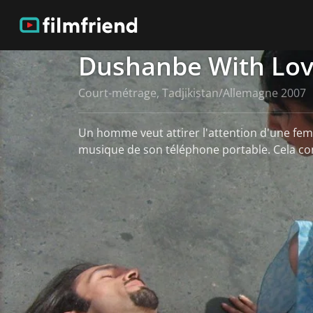
Dushanbe With Lo
Court-métrage, Tadjikistan/Allemagne 2007
Un homme veut attirer l'attention d'une femm
musique de son téléphone portable. Cela con
Voir plus
Plus d'informations