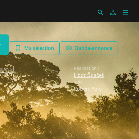
e
Ma sélection
Bande-annonce
Réalisation :
 0 ANS
Libor Špaček
Voix :
Robert Polo