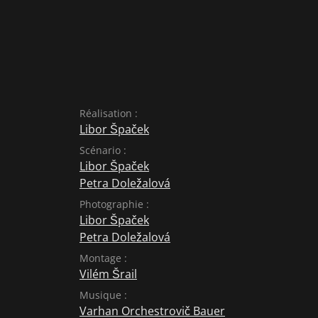
Réalisation :
Libor Špaček
Scénario :
Libor Špaček
Petra Doležalová
Photographie :
Libor Špaček
Petra Doležalová
Montage :
Vilém Šrail
Musique :
Varhan Orchestrovič Bauer