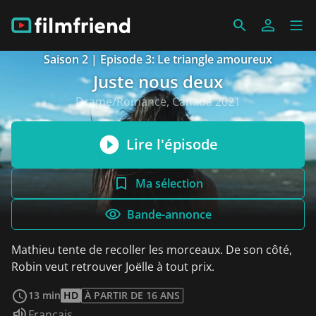
Saison 2 | Episode 3: Le triangle amoureux
Juste nous deux
Drame/Romance, Canada 2021
Lire l'épisode
Ma sélection
Bande-annonce
Mathieu tente de recoller les morceaux. De son côté,
Robin veut retrouver Joëlle à tout prix.
Voir plus
13 min
HD
À PARTIR DE 16 ANS
Audio :
Français