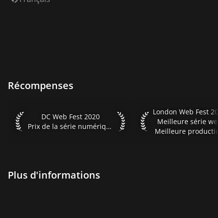
Récompenses
London Web Fest 2021
London Web Fest 2
DC Web Fest 2020 Prix de la série numérique
DC Web Fest 2020
Meilleure série w
Prix de la série numérique
Meilleure producti
Plus d'informations