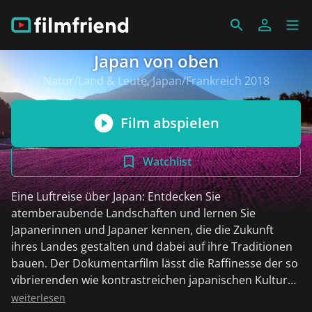
Japan von oben
Natur/Land & Leute, Japan/Frankreich 2018
Film abspielen
Watchlist
Eine Luftreise über Japan: Entdecken Sie
atemberaubende Landschaften und lernen Sie
Japanerinnen und Japaner kennen, die die Zukunft
ihres Landes gestalten und dabei auf ihre Traditionen
bauen. Der Dokumentarfilm lässt die Raffinesse der so
vibrierenden wie kontrastreichen japanischen Kultur
neu erleben. Gedreht über vier Jahreszeiten mit
weiterlesen