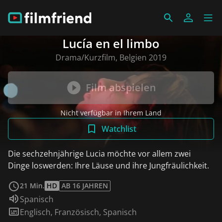
Lucía en el limbo
Drama/Kurzfilm, Belgien 2019
Film abspielen
Nicht verfügbar in Ihrem Land
Watchlist
Die sechzehnjährige Lucia möchte vor allem zwei
Dinge loswerden: Ihre Läuse und ihre Jungfräulichkeit.
weiterlesen
21 Min.
HD
AB 16 JAHREN
Sprache:
Spanisch
Untertitel:
Englisch
,
Französisch
,
Spanisch