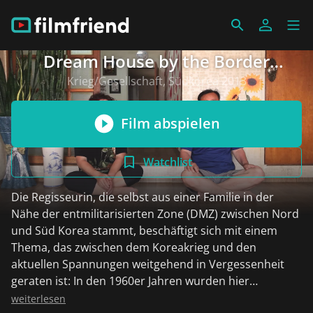
Dream House by the Border
(französisch)
Krieg/Gesellschaft, Südkorea 2013
Film abspielen
Watchlist
Die Regisseurin, die selbst aus einer Familie in der
Nähe der entmilitarisierten Zone (DMZ) zwischen Nord
und Süd Korea stammt, beschäftigt sich mit einem
Thema, das zwischen dem Koreakrieg und den
aktuellen Spannungen weitgehend in Vergessenheit
geraten ist: In den 1960er Jahren wurden hier
nordkoreanische Flüchtlinge in Häusern
weiterlesen