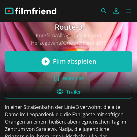
Route-3
Kurzfilm/Alltag, Bosnien und
Herzegowina/Griechenland 2019
Film abspielen
Watchlist
Trailer
In einer Straßenbahn der Linie 3 verwöhnt die alte
Dame im Leopardenkleid die Fahrgäste mit saftigen
Orangen an einem heißen, aber regnerischen Tag im
Zentrum von Sarajevo. Nadja, die jugendliche
Prinzessin in ihrem rosa Hidschab; Luka, der