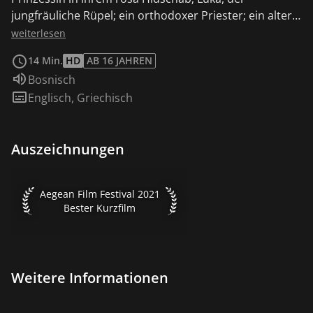
jungfräuliche Rüpel; ein orthodoxer Priester; ein alter,
gruseliger Mann und viele, viele andere gewöhnliche
weiterlesen
Menschen in dieser Straßenbahn haben nichts
14 Min.
HD
AB 16 JAHREN
gemeinsam, außer einem saftigen Stück Orange. Alle
Sprache:
Bosnisch
außer einem schüchternen, aber geilen Teenager
Untertitel:
Englisch
,
Griechisch
namens Amar.
Auszeichnungen
Aegean Film Festival 2021 Bester Kurzfilm
Aegean Film Festival 2021
Bester Kurzfilm
Weitere Informationen