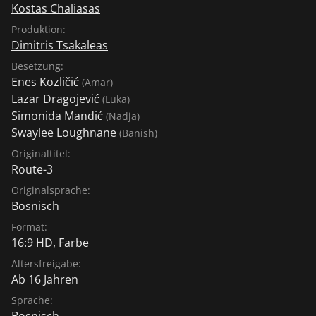
Kostas Chaliasas
Produktion:
Dimitris Tsakaleas
Besetzung:
Enes Kozličić
(Amar)
Lazar Dragojević
(Luka)
Simonida Mandić
(Nadja)
Swaylee Loughnane
(Banish)
Originaltitel:
Route-3
Originalsprache:
Bosnisch
Format:
16:9 HD, Farbe
Altersfreigabe:
Ab 16 Jahren
Sprache:
Bosnisch