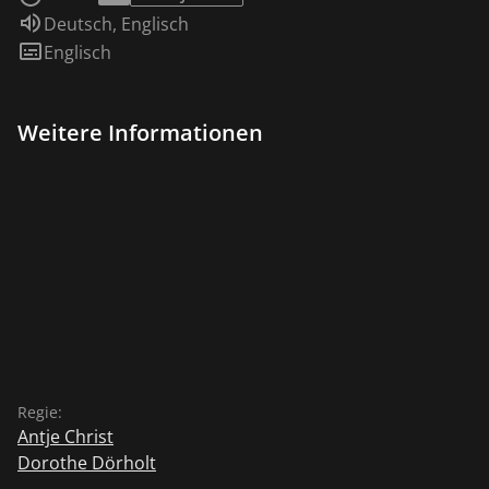
Sprache:
Deutsch
,
Englisch
Untertitel:
Englisch
Weitere Informationen
Regie:
Antje Christ
Dorothe Dörholt