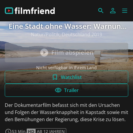
Eine Stadt ohne Wasser: Warnung
aus Südafrika
Natur/Politik, Deutschland 2019
Film abspielen
Nicht verfügbar in Ihrem Land
Watchlist
Trailer
Der Dokumentarfilm befasst sich mit den Ursachen
und Folgen der Wasserknappheit in Kapstadt sowie mit
den Bemühungen der Regierung, diese Krise zu lösen.
weiterlesen
53 Min.
HD
AB 12 JAHREN