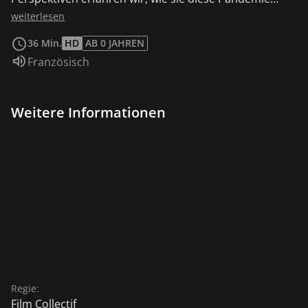
erlebt haben, die ihre Jugend mit Sicherheit verändert
weiterlesen
haben wird.
36 Min.
HD
AB 0 JAHREN
Sprache:
Französisch
Weitere Informationen
Regie:
Film Collectif