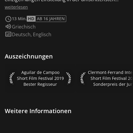
Gegend im Zentrum Athens: Die Patision Avenue.
weiterlesen
13 Min.
HD
AB 16 JAHREN
Sprache:
Griechisch
Untertitel:
Deutsch
,
Englisch
Auszeichnungen
Aguilar de Campoo Short Film Festival 2019 Bester Regisseu
Clermont-Ferrand Intern
Aguilar de Campoo
Short Film Festival 2019
Short Film Festival 2
Bester Regisseur
Sonderpreis der Jur
Weitere Informationen