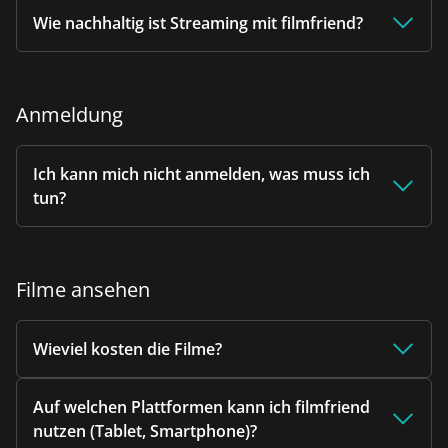
Wie nachhaltig ist Streaming mit filmfriend?
Anmeldung
Ich kann mich nicht anmelden, was muss ich
tun?
Filme ansehen
Wieviel kosten die Filme?
Auf welchen Plattformen kann ich filmfriend
nutzen (Tablet, Smartphone)?