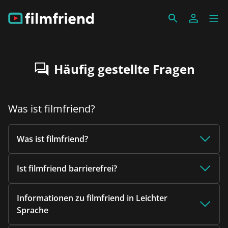
Häufig gestellte Fragen
Was ist filmfriend?
Was ist filmfriend?
Ist filmfriend barrierefrei?
Informationen zu filmfriend in Leichter
Sprache