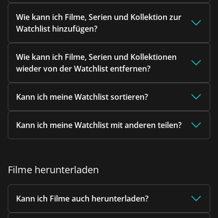
Wie kann ich Filme, Serien und Kollektion zur
Watchlist hinzufügen?
Wie kann ich Filme, Serien und Kollektionen
wieder von der Watchlist entfernen?
Kann ich meine Watchlist sortieren?
Kann ich meine Watchlist mit anderen teilen?
Filme herunterladen
Kann ich Filme auch herunterladen?