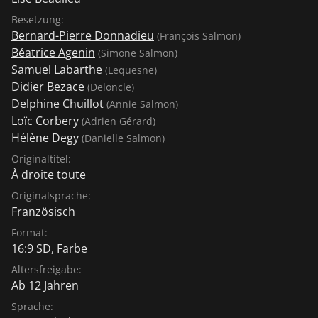
Besetzung:
Bernard-Pierre Donnadieu
(François Salmon)
Béatrice Agenin
(Simone Salmon)
Samuel Labarthe
(Lequesne)
Didier Bezace
(Deloncle)
Delphine Chuillot
(Annie Salmon)
Loïc Corbery
(Adrien Gérard)
Hélène Degy
(Danielle Salmon)
Originaltitel:
À droite toute
Originalsprache:
Französisch
Format:
16:9 SD, Farbe
Altersfreigabe:
Ab 12 Jahren
Sprache: