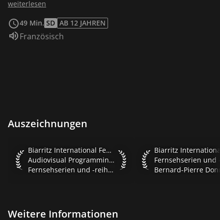
vollendete Tatsachen. Deloncle beauftragt Le Quesne,
weiterlesen
nach Rom zu reisen, um mit den Italienern über einen
49 Min.
SD
AB 12 JAHREN
Waffenkauf zu verhandeln.
Sprache:
Französisch
Auszeichnungen
Biarritz International Festival of Audiovisual Programming
Biarritz Internation
Biarritz International Festival of
Audiovisual Programming 2008
Fernsehserien und -reihen
Weitere Informationen